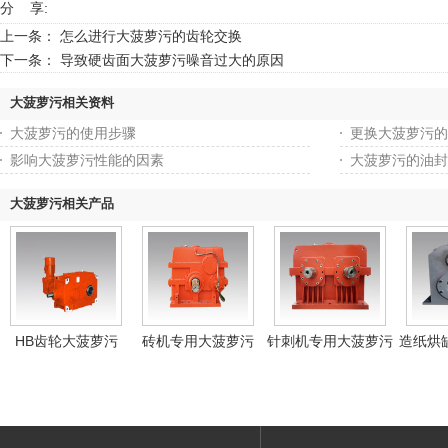
分 享:
上一条：
怎么进行大菠萝污的齿轮交换
下一条：
导致硬齿面大菠萝污噪音过大的原因
大菠萝污相关资料
大菠萝污的使用步骤
更换大菠萝污的
影响大菠萝污性能的因素
大菠萝污的油封
大菠萝污相关产品
HB齿轮大菠萝污
砖机专用大菠萝污
针刺机专用大菠萝污
造纸烘