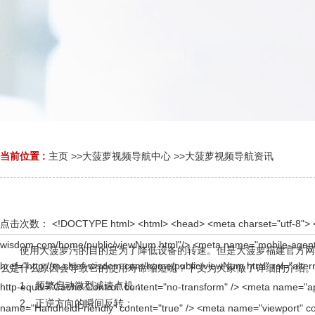
当前位置 :
主页
>>
大菠萝视频导航中心
>>
大菠萝视频导航资讯
点击次数：
<!DOCTYPE html> <html> <head> <meta charset="utf-8"> <title>阿里云万网流量耗尽关停页面</title> <link rel="canonical" href="http://www.chief-wisdom.com/home/public/viewNum.html"/> <meta name="mobile-agent" content="format=[wml|xhtml|html5];url=http://m.chief-wisdom.com/home/public/viewNum.html" /> <link href="http://m.chief-wisdom.com/home/public/viewNum.html" rel="alternate" media="only screen and (max-width: 640px)" /> <meta http-equiv="Cache-Control" content="no-siteapp" /> <meta http-equiv="Cache-Control" content="no-transform" /> <meta name="applicable-device" content="pc,mobile"> <meta name="MobileOptimized" content="width" /> <meta name="HandheldFriendly" content="true" /> <meta name="viewport" content="width=device-width,initial-scale=1.0, minimum-scale=1.0, maximum-scale=1.0, user-scalable=no" /> <meta name="spm-id" content="5176"> <meta name="description" content=""> <meta name="keyword" content=""> <!-- header block start --> <script type="text/javascript" src="http://www.aliyun.com/rgn/aliyun_assets?renderer=js"></script> <style> body, button, input, select, textarea{ font: 12px/1.5 "\5FAE\8F6F\96C5\9ED1","Microsoft Yahei","Hiragino Sans GB",tahoma,arial,"\5B8B\4F53" !important; } </style> <!-- header block end --> <!-- styles start --> <link rel="stylesheet" href="http://g.alicdn.com/tbc/global/0.0.8/index-min.css" /> <!-- stlyes end --> <!-- page export styles --> <link rel="stylesheet" href="http://g.alicdn.com/??ali-mod/wb-zc-tymod-useout-mod1/0.0.8/index.css"> <!-- page export styles end --> <!-- grid style start --> <link rel="stylesheet" href="http://g.alicdn.com/tms/layouts/0.1.8/layout-hangye-pc.css" /> <!-- grid style end --> <!--scripts start --> <script src='http://g.alicdn.com/??aliyun/ali-init/0.0.6/lib/dblCommonFn-min.js,aliyun/ali-init/0.0.7/index-min.js,tbc/global/0.0.8/index-min.js'></script> <!-- scripts end --> </head> <body data-spm='8048640'><script type="text/javascript"> (function(d) { var cookies=d.cookie.split(';').map(function(item){return item.trim().split('=')}); function getcookie(name){ var item=cookies.find(function(item){return item[0]==name}); return item?encodeURIComponent(item[1]):''; } var t=d.createElement("script");t.type="text/javascript";t.async=true;t.id="tb-beacon-aplus"; t.setAttribute("exparams","category=&userid=&aplus&yunid="+getcookie("login_aliyunid")+"&yunpk="+getcookie("login_aliyunid_pk")+"&current_pk="+getcookie("login_current_pk")+"&channel="+getcookie("channel")+"&cps="+getcookie("cps")); t.src="http://g.alicdn.com/alilog/mlog/aplus_v2.js"; d.getElementsByTagName("head")[0].appendChild(t); })(document); </script> <!-- body start --> <div id="b108b95a95" class=" page-layout page-main-content" data-page-id="72444"> <!-- container --> <div id="b108b95a95" class="layout layout-grid-0"> <!--row --> <div id="b108b95a95" class="grid-0"> <!-- col --> <div id="b108b95a95" class="col col-main"> <div id="b108b95a95" class="main-wrap J_Region"> <!--module --> <div id="b108b95a95" data-spm="832992" data-moduleid="0" data-name="wb-zc-tymod-useout-mod1" data-guid="832992" id="guid-832992" data-scene-id="984878" data-scene-version="2" data-hidden="" data-gitgroup="ali-mod" data-ext="" data-engine="tce" class="wb-zc-tymod-useout-mod1 J_Module" tms="wb-zc-tymod-useout-mod1/0.0.8" tms-datakey="tce/984878"> <div id="b108b95a95" class="module-wrap J_tb_lazyload dbl_tms_module_wrap"> <!-- 避免用window的全局变量获取数据 --> <textare
使用大菠萝污的目的是为了降低设备的转速。但是大菠萝福建官方网站
么是什么原因会导致它的使用寿命缩短呢？下文为大家做了详细的介绍。
1、频繁启动微型减速点机；
2、正逆方向的瞬间反转；